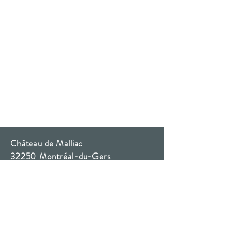
Château de Malliac
32250 Montréal-du-Gers
France
Tel :
+33 (0) 5 62 29 43 21
contact@chateau-de-malliac.com
© 2020 Château de Malliac